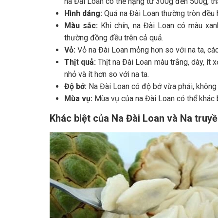
na Đài Loan có thể nặng từ 300g đến 500g, th
Hình dáng:
Quả na Đài Loan thường tròn đều ho
Màu sắc:
Khi chín, na Đài Loan có màu xan
thường đồng đều trên cả quả.
Vỏ:
Vỏ na Đài Loan mỏng hơn so với na ta, các 
Thịt quả:
Thịt na Đài Loan màu trắng, dày, ít
nhỏ và ít hơn so với na ta.
Độ bở:
Na Đài Loan có độ bở vừa phải, không 
Mùa vụ:
Mùa vụ của na Đài Loan có thể khác bi
Khác biệt của Na Đài Loan và Na truy