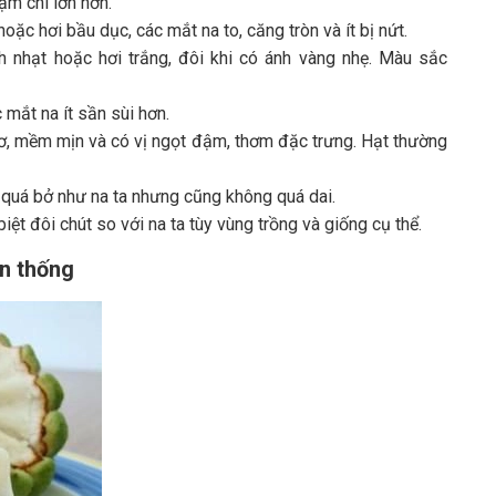
ậm chí lớn hơn.
ặc hơi bầu dục, các mắt na to, căng tròn và ít bị nứt.
h nhạt hoặc hơi trắng, đôi khi có ánh vàng nhẹ. Màu sắc
mắt na ít sần sùi hơn.
 xơ, mềm mịn và có vị ngọt đậm, thơm đặc trưng. Hạt thường
quá bở như na ta nhưng cũng không quá dai.
ệt đôi chút so với na ta tùy vùng trồng và giống cụ thể.
ền thống