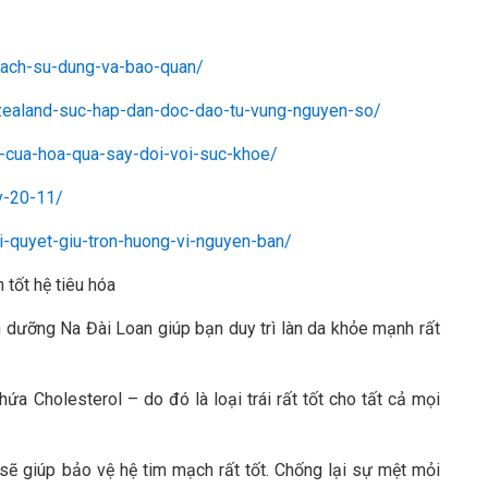
-cach-su-dung-va-bao-quan/
-zealand-suc-hap-dan-doc-dao-tu-vung-nguyen-so/
ai-cua-hoa-qua-say-doi-voi-suc-khoe/
ay-20-11/
bi-quyet-giu-tron-huong-vi-nguyen-ban/
 tốt hệ tiêu hóa
nh dưỡng Na Đài Loan giúp bạn duy trì làn da khỏe mạnh rất
ứa Cholesterol – do đó là loại trái rất tốt cho tất cả mọi
 sẽ giúp bảo vệ hệ tim mạch rất tốt. Chống lại sự mệt mỏi