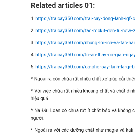
Related articles 01:
1.
https://traicay350.com/trai-cay-dong-lanh-iqf
2.
https://traicay350.com/tao-rockit-den-tu-new
3.
https://traicay350.com/nhung-loi-ich-va-tac-h
4.
https://traicay350.com/tri-an-thay-co-giao-ng
5.
https://traicay350.com/ca-phe-say-lanh-la-gi-
* Ngoài ra còn chứa rất nhiều chất xơ giúp cải thiện
* Với việc chứa rất nhiều khoáng chất và chất di
hiệu quả.
* Na Đài Loan có chứa rất ít chất béo và không ch
người.
* Ngoài ra với các dưỡng chất như magie và kali