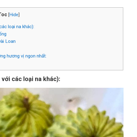
Toc
[
Hide
]
ác loại na khác):
ống
Đài Loan
ng hương vị ngon nhất:
với các loại na khác):