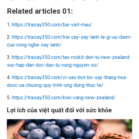
Related articles 01:
1.
https://traicay350.com/bai-viet-mau/
2.
https://traicay350.com/trai-cay-say-lanh-la-gi-uu-diem-
cua-cong-nghe-say-lanh/
3.
https://traicay350.com/tao-rockit-den-tu-new-zealand-
suc-hap-dan-doc-dao-tu-vung-nguyen-so/
4.
https://traicay350.com/vi-sao-bot-bo-say-thang-hoa-
duoc-ua-chuong-quy-trinh-ung-dung-thuc-te/
5.
https://traicay350.com/kiwi-vang-new-zealand/
Lợi ích của việt quất đối với sức khỏe