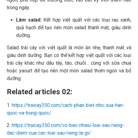
trong ngày.
Làm salad:
Kết hợp việt quất với các loại rau xanh,
quả hạch để tạo nên món salad thanh mát, giàu dinh
dưỡng.
Salad trái cây với việt quất là món ăn nhẹ, thanh mát và
giàu dinh dưỡng. Bạn có thể kết hợp việt quất với các loại
trái cây khác như dâu tây, táo, chuối… cùng với sữa chua
hoặc yaourt để tạo nên một món salad thơm ngon và bổ
dưỡng.
Related articles 02:
1.
https://traicay350.com/cach-phan-biet-nho-sua-han-
quoc-va-trung-quoc/
2.
https://traicay350.com/co-bao-nhieu-loai-sau-rieng-
dac-diem-cua-cac-loai-sau-rieng-la-gi/