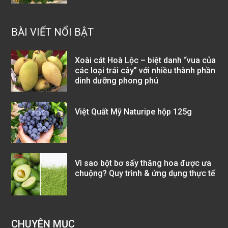
BÀI VIẾT NỔI BẬT
Xoài cát Hoà Lộc – biệt danh “vua của
các loại trái cây” với nhiều thành phần
dinh dưỡng phong phú
Việt Quất Mỹ Naturipe hộp 125g
Vì sao bột bơ sấy thăng hoa được ưa
chuộng? Quy trình & ứng dụng thực tế
CHUYÊN MỤC