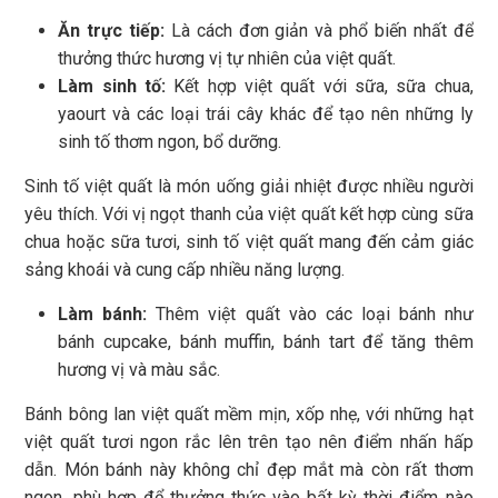
Ăn trực tiếp:
Là cách đơn giản và phổ biến nhất để
thưởng thức hương vị tự nhiên của việt quất.
Làm sinh tố:
Kết hợp việt quất với sữa, sữa chua,
yaourt và các loại trái cây khác để tạo nên những ly
sinh tố thơm ngon, bổ dưỡng.
Sinh tố việt quất là món uống giải nhiệt được nhiều người
yêu thích. Với vị ngọt thanh của việt quất kết hợp cùng sữa
chua hoặc sữa tươi, sinh tố việt quất mang đến cảm giác
sảng khoái và cung cấp nhiều năng lượng.
Làm bánh:
Thêm việt quất vào các loại bánh như
bánh cupcake, bánh muffin, bánh tart để tăng thêm
hương vị và màu sắc.
Bánh bông lan việt quất mềm mịn, xốp nhẹ, với những hạt
việt quất tươi ngon rắc lên trên tạo nên điểm nhấn hấp
dẫn. Món bánh này không chỉ đẹp mắt mà còn rất thơm
ngon, phù hợp để thưởng thức vào bất kỳ thời điểm nào