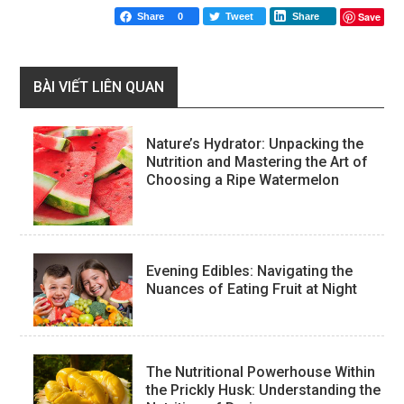
Save
Share
0
Tweet
Share
BÀI VIẾT LIÊN QUAN
Nature’s Hydrator: Unpacking the
Nutrition and Mastering the Art of
Choosing a Ripe Watermelon
Evening Edibles: Navigating the
Nuances of Eating Fruit at Night
The Nutritional Powerhouse Within
the Prickly Husk: Understanding the