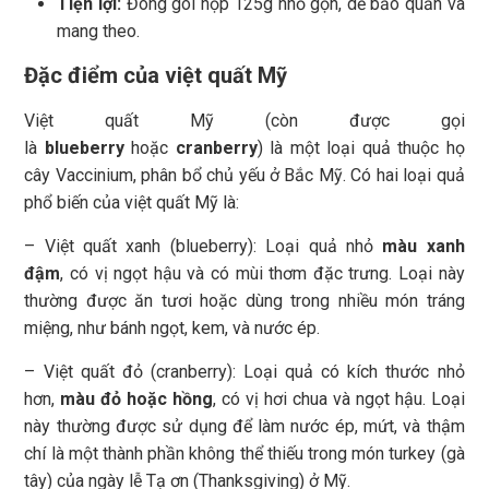
Tiện lợi:
Đóng gói hộp 125g nhỏ gọn, dễ bảo quản và
mang theo.
Đặc điểm của việt quất Mỹ
Việt quất Mỹ (còn được gọi
là
blueberry
hoặc
cranberry
) là một loại quả thuộc họ
cây Vaccinium, phân bổ chủ yếu ở Bắc Mỹ. Có hai loại quả
phổ biến của việt quất Mỹ là:
– Việt quất xanh (blueberry): Loại quả nhỏ
màu xanh
đậm
, có vị ngọt hậu và có mùi thơm đặc trưng. Loại này
thường được ăn tươi hoặc dùng trong nhiều món tráng
miệng, như bánh ngọt, kem, và nước ép.
– Việt quất đỏ (cranberry): Loại quả có kích thước nhỏ
hơn,
màu đỏ hoặc hồng
, có vị hơi chua và ngọt hậu. Loại
này thường được sử dụng để làm nước ép, mứt, và thậm
chí là một thành phần không thể thiếu trong món turkey (gà
tây) của ngày lễ Tạ ơn (Thanksgiving) ở Mỹ.