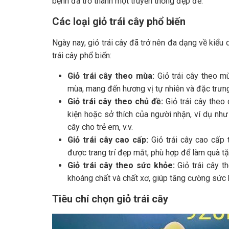
bệnh đã trở thành một truyền thống đẹp đẽ.
Các loại giỏ trái cây phổ biến
Ngày nay, giỏ trái cây đã trở nên đa dạng về kiểu 
trái cây phổ biến:
Giỏ trái cây theo mùa:
Giỏ trái cây theo m
mùa, mang đến hương vị tự nhiên và đặc trưn
Giỏ trái cây theo chủ đề:
Giỏ trái cây theo 
kiện hoặc sở thích của người nhận, ví dụ như 
cây cho trẻ em, v.v.
Giỏ trái cây cao cấp:
Giỏ trái cây cao cấp 
được trang trí đẹp mắt, phù hợp để làm quà t
Giỏ trái cây theo sức khỏe:
Giỏ trái cây th
khoáng chất và chất xơ, giúp tăng cường sức 
Tiêu chí chọn giỏ trái cây