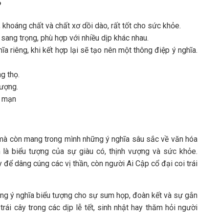
?
 khoáng chất và chất xơ dồi dào, rất tốt cho sức khỏe.
 sang trọng, phù hợp với nhiều dịp khác nhau.
a riêng, khi kết hợp lại sẽ tạo nên một thông điệp ý nghĩa.
g thọ.
ượng.
g mạn
, mà còn mang trong mình những ý nghĩa sâu sắc về văn hóa
m là biểu tượng của sự giàu có, thịnh vượng và sức khỏe.
để dâng cúng các vị thần, còn người Ai Cập cổ đại coi trái
mang ý nghĩa biểu tượng cho sự sum họp, đoàn kết và sự gắn
trái cây trong các dịp lễ tết, sinh nhật hay thăm hỏi người