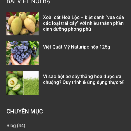
BÀI VIẾT NỔI BẬT
Xoài cát Hoà Lộc – biệt danh “vua của
các loại trái cây” với nhiều thành phần
dinh dưỡng phong phú
Việt Quất Mỹ Naturipe hộp 125g
Vì sao bột bơ sấy thăng hoa được ưa
chuộng? Quy trình & ứng dụng thực tế
CHUYÊN MỤC
Blog
(44)